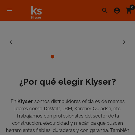
0
menu
search
account_circle
shopping_cart
Anterior
Sigu
¿Por qué elegir Klyser?
En
Klyser
somos distribuidores oficiales de marcas
líderes como DeWalt, JBM, Kärcher, Quiadsa, etc.
Trabajamos con profesionales del sector de la
construcción, electricidad y mecánica que buscan
herramientas fiables, duraderas y con garantía. También