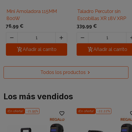
Mini Amoladora 115MM
Taladro Percutor sin
800W
Escobillas XR 18V XRP
76,99 €
339,99 €




Añadir al carrito

Añadir al carrito
Todos los productos

Los más vendidos
¡En oferta!
-21,95%
¡En oferta!
-22,22%
favorite_border
favori