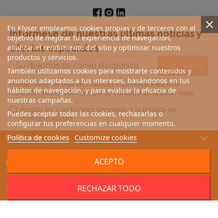
En Klyser empleamos cookies propias y de terceros con el
Infórmese de nuestras últimas noticias y
objetivo de mejorar tu experiencia de navegación,
ofertas especiales
analizar el rendimiento del sitio y optimizar nuestros
productos y servicios.
También utilizamos cookies para mostrarte contenidos y
anuncios adaptados a tus intereses, basándonos en tus
Puede darse de baja en cualquier momento. Para ello,
hábitos de navegación, y para evaluar la eficacia de
consulte nuestra información de contacto en el aviso legal.
nuestras campañas.
Acepto las condiciones generales y la política de
Puedes aceptar todas las cookies, rechazarlas o
confidencialidad
configurar tus preferencias en cualquier momento.
keyboard_arrow_down
Política de cookies
Customize cookies
Empresa
keyboard_arrow_down
ACEPTO
Productos
keyboard_arrow_down
RECHAZAR TODO
Su cuenta
keyboard_arrow_down
Información de la tienda