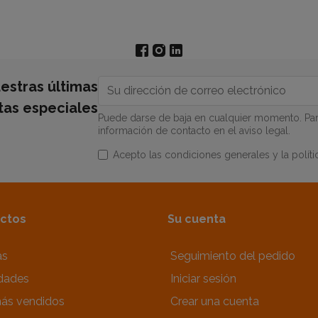
estras últimas
rtas especiales
Puede darse de baja en cualquier momento. Para
información de contacto en el aviso legal.
Acepto las condiciones generales y la políti
ctos
Su cuenta
as
Seguimiento del pedido
dades
Iniciar sesión
ás vendidos
Crear una cuenta