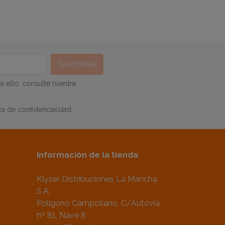
 ello, consulte nuestra
ca de confidencialidad
Información de la tienda
Klyser Distribuciones La Mancha
S.A.
Poligono Campollano, C/Autovia,
nº 81, Nave 8