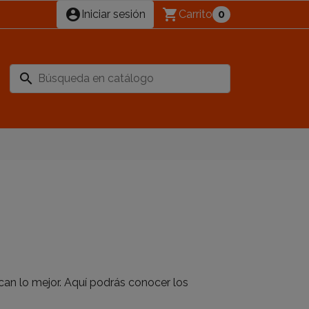
account_circle
shopping_cart
Iniciar sesión
Carrito
0
search
an lo mejor. Aquí podrás conocer los