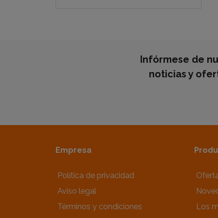
Infórmese de nu
noticias y ofe
Empresa
Produ
Política de privacidad
Ofert
Aviso legal
Nove
Términos y condiciones
Los m