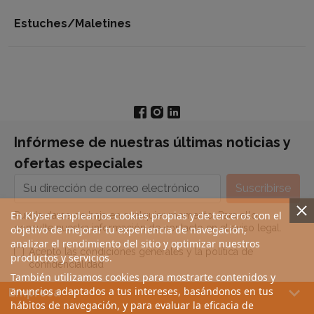
Estuches/Maletines
Infórmese de nuestras últimas noticias y
ofertas especiales
En Klyser empleamos cookies propias y de terceros con el
Puede darse de baja en cualquier momento. Para ello,
consulte nuestra información de contacto en el aviso legal.
objetivo de mejorar tu experiencia de navegación,
analizar el rendimiento del sitio y optimizar nuestros
Acepto las condiciones generales y la política de
productos y servicios.
confidencialidad
También utilizamos cookies para mostrarte contenidos y
keyboard_arrow_down
anuncios adaptados a tus intereses, basándonos en tus
Empresa
hábitos de navegación, y para evaluar la eficacia de