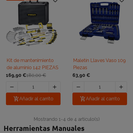
favorite_border
favorite_border
Kit de mantenimiento
Maletín Llaves Vaso 109
de aluminio 142 PIEZAS
Piezas
169,90 €
180,00 €
63,90 €





Añadir al carrito

Añadir al carrito
Mostrando 1-4 de 4 artículo(s)
Herramientas Manuales