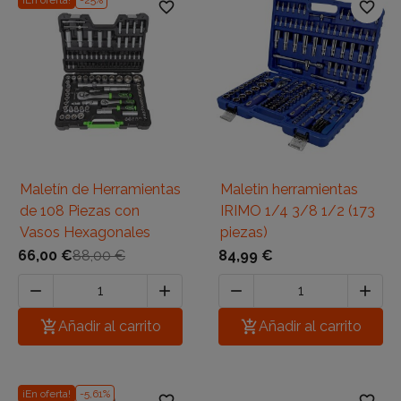
¡En oferta!
-25%
favorite_border
favorite_border
Maletín de Herramientas
Maletin herramientas
de 108 Piezas con
IRIMO 1/4 3/8 1/2 (173
Vasos Hexagonales
piezas)
66,00 €
88,00 €
84,99 €





Añadir al carrito

Añadir al carrito
¡En oferta!
-5,61%