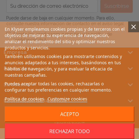
Puede darse de baja en cualquier momento. Para ello,
consulte nuestra información de contacto en el aviso legal.
En Klyser empleamos cookies propias y de terceros con el
Acepto las condiciones generales y la política de
objetivo de mejorar tu experiencia de navegación,
confidencialidad
analizar el rendimiento del sitio y optimizar nuestros
productos y servicios.
keyboard_arrow_down
Empresa
También utilizamos cookies para mostrarte contenidos y
anuncios adaptados a tus intereses, basándonos en tus
keyboard_arrow_down
Productos
hábitos de navegación, y para evaluar la eficacia de
nuestras campañas.
keyboard_arrow_down
Puedes aceptar todas las cookies, rechazarlas o
Su cuenta
configurar tus preferencias en cualquier momento.
Política de cookies
Customize cookies
keyboard_arrow_down
Información de la tienda
ACEPTO
© 2026 - Software Ecommerce desarrollado por
PrestaShop™
RECHAZAR TODO