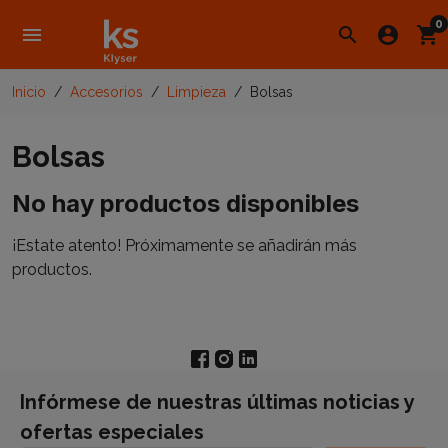
0
menu
search
account_circle
shopping_cart
Inicio
Accesorios
Limpieza
Bolsas
Bolsas
No hay productos disponibles
¡Estate atento! Próximamente se añadirán más
productos.
Infórmese de nuestras últimas noticias y
ofertas especiales