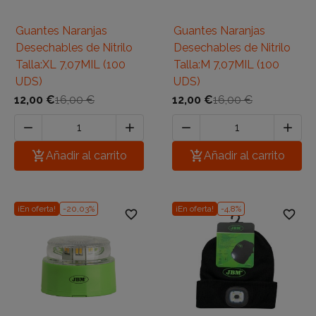
Guantes Naranjas
Guantes Naranjas
Desechables de Nitrilo
Desechables de Nitrilo
Talla:XL 7,07MIL (100
Talla:M 7,07MIL (100
UDS)
UDS)
12,00 €
16,00 €
12,00 €
16,00 €





Añadir al carrito

Añadir al carrito
¡En oferta!
-20,03%
¡En oferta!
-4,8%
favorite_border
favorite_border