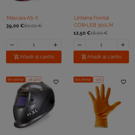
Máscara AS-X
Linterna Frontal
COB+LEB 350LM
39,00 €
60,00 €
12,50 €
16,00 €





Añadir al carrito

Añadir al carrito
¡En oferta!
-28,92%
¡En oferta!
-25%
favorite_border
favorite_border