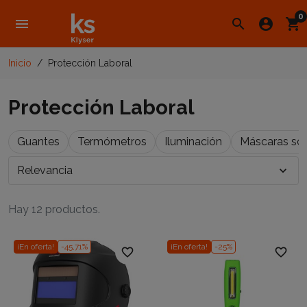
0
menu
search
account_circle
shopping_cart
Inicio
Protección Laboral
Protección Laboral
Guantes
Termómetros
Iluminación
Máscaras so
Relevancia
expand_more
Hay 12 productos.
¡En oferta!
-45,71%
¡En oferta!
-25%
favorite_border
favorite_border