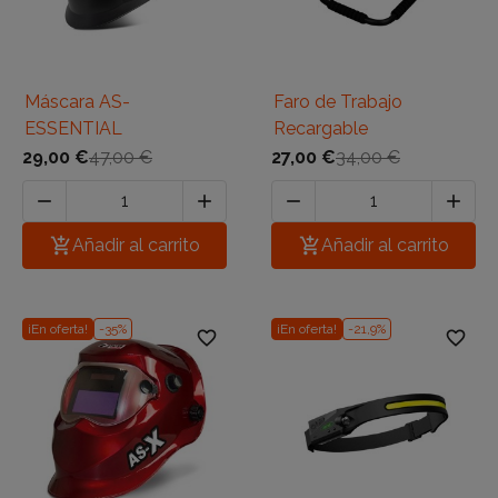
Máscara AS-
Faro de Trabajo
ESSENTIAL
Recargable
29,00 €
47,00 €
27,00 €
34,00 €





Añadir al carrito

Añadir al carrito
¡En oferta!
-35%
¡En oferta!
-21,9%
favorite_border
favorite_border