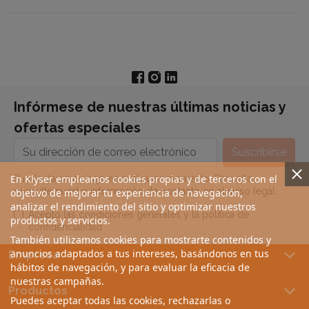
Infórmese de nuestras últimas noticias y
ofertas especiales
En Klyser empleamos cookies propias y de terceros con el
Puede darse de baja en cualquier momento. Para ello,
consulte nuestra información de contacto en el aviso legal.
objetivo de mejorar tu experiencia de navegación,
analizar el rendimiento del sitio y optimizar nuestros
Acepto las condiciones generales y la política de
productos y servicios.
confidencialidad
También utilizamos cookies para mostrarte contenidos y
keyboard_arrow_down
anuncios adaptados a tus intereses, basándonos en tus
Empresa
hábitos de navegación, y para evaluar la eficacia de
nuestras campañas.
keyboard_arrow_down
Productos
Puedes aceptar todas las cookies, rechazarlas o