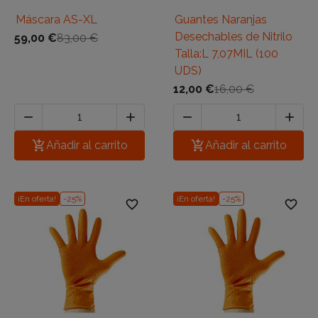
Máscara AS-XL
Guantes Naranjas
Desechables de Nitrilo
59,00 €
83,00 €
Talla:L 7,07MIL (100
UDS)
12,00 €
16,00 €





Añadir al carrito

Añadir al carrito
¡En oferta!
-25%
¡En oferta!
-25%
favorite_border
favorite_border