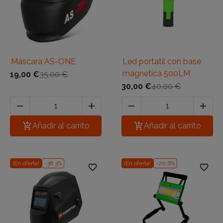
Máscara AS-ONE
Led portatil con base
magnetica 500LM
19,00 €
35,00 €
30,00 €
40,00 €





Añadir al carrito

Añadir al carrito
¡En oferta!
-38,3%
¡En oferta!
-20,6%
favorite_border
favorite_border