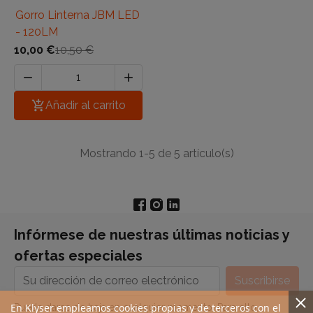
Gorro Linterna JBM LED
- 120LM
10,00 €
10,50 €



Añadir al carrito
Mostrando 1-5 de 5 artículo(s)
Infórmese de nuestras últimas noticias y
ofertas especiales
En Klyser empleamos cookies propias y de terceros con el
Puede darse de baja en cualquier momento. Para ello,