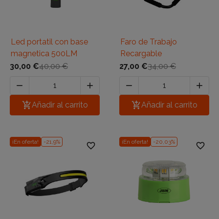
Led portatil con base
Faro de Trabajo
magnetica 500LM
Recargable
30,00 €
40,00 €
27,00 €
34,00 €





Añadir al carrito

Añadir al carrito
¡En oferta!
-21,9%
¡En oferta!
-20,03%
favorite_border
favorite_border