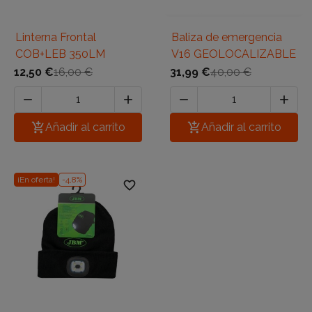
Linterna Frontal
Baliza de emergencia
COB+LEB 350LM
V16 GEOLOCALIZABLE
12,50 €
16,00 €
31,99 €
40,00 €





Añadir al carrito

Añadir al carrito
¡En oferta!
-4,8%
favorite_border