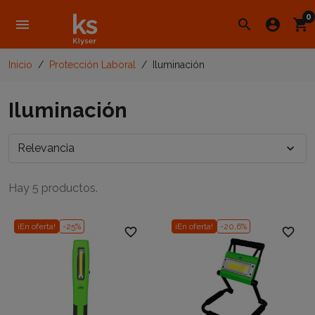
0
menu
search
account_circle
shopping_cart
Inicio
Protección Laboral
Iluminación
Iluminación
Relevancia
expand_more
Hay 5 productos.
¡En oferta!
-25%
¡En oferta!
-20,6%
favorite_border
favorite_border