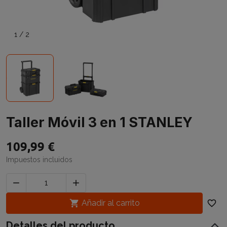
1
/
2
Taller Móvil 3 en 1 STANLEY
109,99 €
Impuestos incluidos



Añadir al carrito
favorite_border
Detalles del producto