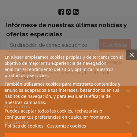
Infórmese de nuestras últimas noticias y
ofertas especiales
En Klyser empleamos cookies propias y de terceros con el
Puede darse de baja en cualquier momento. Para ello,
consulte nuestra información de contacto en el aviso legal.
objetivo de mejorar tu experiencia de navegación,
analizar el rendimiento del sitio y optimizar nuestros
Acepto las condiciones generales y la política de
productos y servicios.
confidencialidad
También utilizamos cookies para mostrarte contenidos y
keyboard_arrow_down
anuncios adaptados a tus intereses, basándonos en tus
Empresa
hábitos de navegación, y para evaluar la eficacia de
nuestras campañas.
keyboard_arrow_down
Productos
Puedes aceptar todas las cookies, rechazarlas o
configurar tus preferencias en cualquier momento.
keyboard_arrow_down
Su cuenta
Política de cookies
Customize cookies