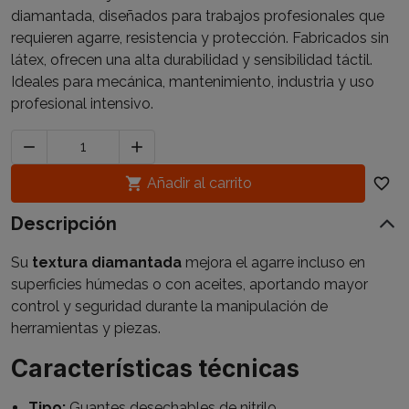
diamantada, diseñados para trabajos profesionales que
requieren agarre, resistencia y protección. Fabricados sin
látex, ofrecen una alta durabilidad y sensibilidad táctil.
Ideales para mecánica, mantenimiento, industria y uso
profesional intensivo.



Añadir al carrito
favorite_border
Descripción
Su
textura diamantada
mejora el agarre incluso en
superficies húmedas o con aceites, aportando mayor
control y seguridad durante la manipulación de
herramientas y piezas.
Características técnicas
Tipo:
Guantes desechables de nitrilo