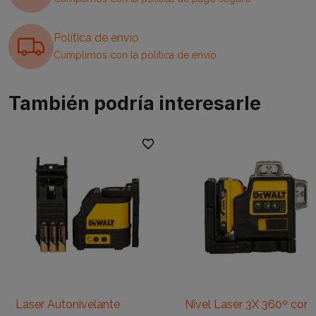
Política de envío
Cumplimos con la política de envío
También podría interesarle
favorite_border
favori
Laser Autonivelante
Nivel Laser 3X 360º con