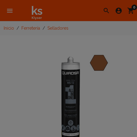
0
menu
search
account_circle
shopping_cart
Inicio
Ferretería
Selladores