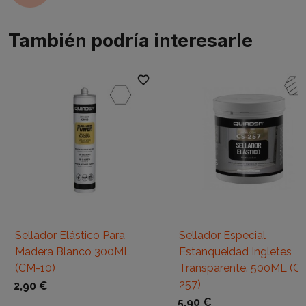
También podría interesarle
favorite_border
favori
Sellador Elástico Para
Sellador Especial
Madera Blanco 300ML
Estanqueidad Ingletes
(CM-10)
Transparente. 500ML (C
257)
2,90 €
5,90 €