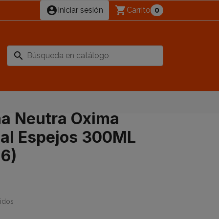
account_circle
shopping_cart
Iniciar sesión
Carrito
0
search
na Neutra Oxima
ial Espejos 300ML
6)
uidos