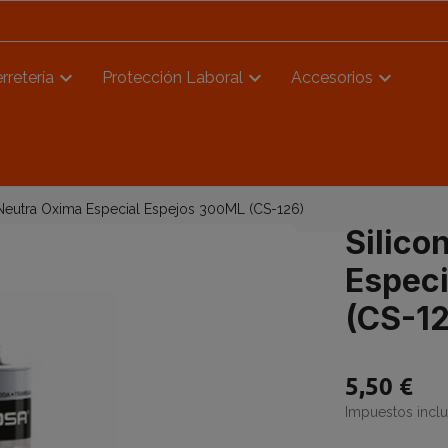
rretería
Protección Laboral
Accesorios
 Neutra Oxima Especial Espejos 300ML (CS-126)
Silico
Espec
(CS-12
5,50 €
Impuestos incl