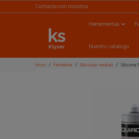
Contacte con nosotros
Herramientas
Fe
Nuestro catálogo
Inicio
Ferretería
Siliconas neutras
Silicona