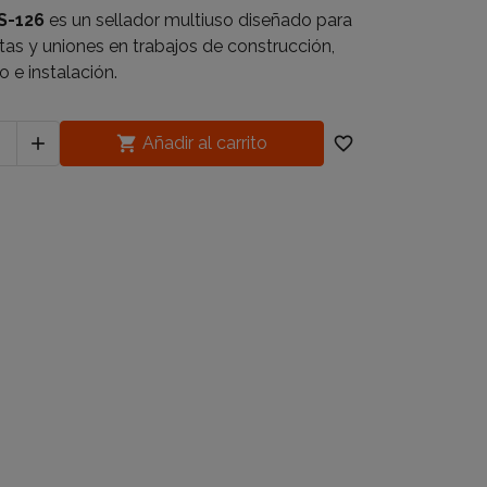
S-126
es un sellador multiuso diseñado para
tas y uniones en trabajos de construcción,
 e instalación.


Añadir al carrito
favorite_border