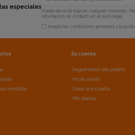
rtas especiales
Puede darse de baja en cualquier momento. Para
información de contacto en el aviso legal.
Acepto las condiciones generales y la políti
ctos
Su cuenta
as
Seguimiento del pedido
dades
Iniciar sesión
ás vendidos
Crear una cuenta
Mis alertas