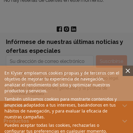
No hay reseñas de clientes en este momento.
Infórmese de nuestras últimas noticias y
ofertas especiales
En Klyser empleamos cookies propias y de terceros con el
Puede darse de baja en cualquier momento. Para ello,
consulte nuestra información de contacto en el aviso legal.
objetivo de mejorar tu experiencia de navegación,
analizar el rendimiento del sitio y optimizar nuestros
Acepto las condiciones generales y la política de
productos y servicios.
confidencialidad
También utilizamos cookies para mostrarte contenidos y
keyboard_arrow_down
anuncios adaptados a tus intereses, basándonos en tus
Empresa
hábitos de navegación, y para evaluar la eficacia de
nuestras campañas.
keyboard_arrow_down
Productos
Puedes aceptar todas las cookies, rechazarlas o
configurar tus preferencias en cualquier momento.