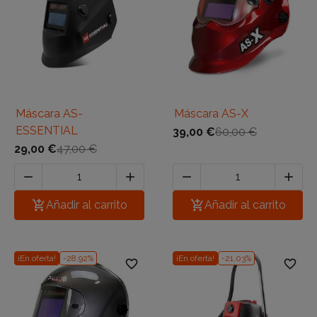
Máscara AS-
Máscara AS-X
ESSENTIAL
39,00 €
60,00 €
29,00 €
47,00 €





Añadir al carrito

Añadir al carrito
¡En oferta!
-28,92%
¡En oferta!
-21,03%
favorite_border
favorite_border