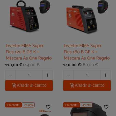
Inverter MMA Super
Inverter MMA Super
Plus 120 B GE K +
Plus 160 B GE K +
Máscara As One Regalo
Máscara As One Regalo
110,00 €
144,00 €
140,00 €
180,00 €





Añadir al carrito

Añadir al carrito
¡En oferta!
-21,95%
¡En oferta!
-45,71%
favorite_border
favorite_border