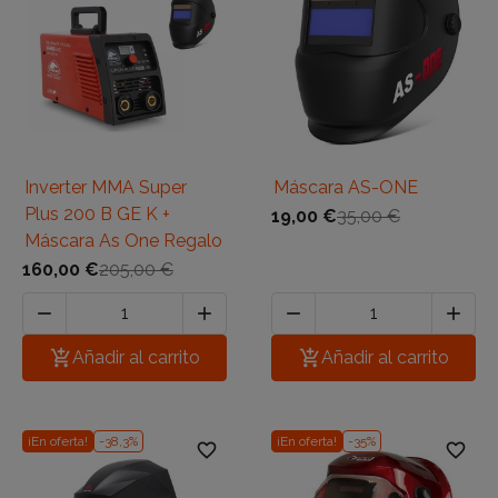
Inverter MMA Super
Máscara AS-ONE
Plus 200 B GE K +
19,00 €
35,00 €
Máscara As One Regalo
160,00 €
205,00 €





Añadir al carrito

Añadir al carrito
¡En oferta!
-38,3%
¡En oferta!
-35%
favorite_border
favorite_border