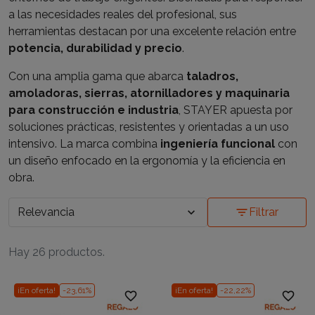
a las necesidades reales del profesional, sus
herramientas destacan por una excelente relación entre
potencia, durabilidad y precio
.
Con una amplia gama que abarca
taladros,
amoladoras, sierras, atornilladores y maquinaria
para construcción e industria
, STAYER apuesta por
soluciones prácticas, resistentes y orientadas a un uso
intensivo. La marca combina
ingeniería funcional
con
un diseño enfocado en la ergonomía y la eficiencia en
obra.
Relevancia
expand_more
filter_list
Filtrar
Hay 26 productos.
¡En oferta!
-23,61%
¡En oferta!
-22,22%
favorite_border
favorite_border