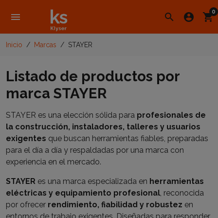
0
menu
search
account_circle
shopping_cart
Inicio
Marcas
STAYER
Listado de productos por
marca STAYER
STAYER es una elección sólida para
profesionales de
la construcción, instaladores, talleres y usuarios
exigentes
que buscan herramientas fiables, preparadas
para el día a día y respaldadas por una marca con
experiencia en el mercado.
STAYER
es una marca especializada en
herramientas
eléctricas y equipamiento profesional
, reconocida
por ofrecer
rendimiento, fiabilidad y robustez
en
entornos de trabajo exigentes. Diseñadas para responder