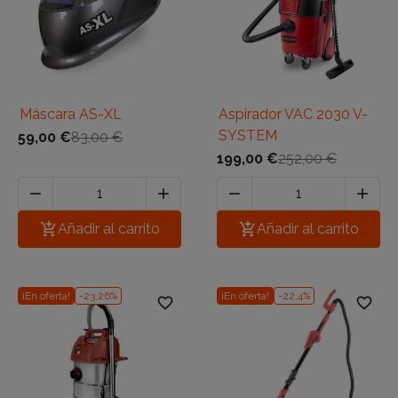
Máscara AS-XL
Aspirador VAC 2030 V-
SYSTEM
59,00 €
83,00 €
199,00 €
252,00 €





Añadir al carrito

Añadir al carrito
¡En oferta!
-23,26%
¡En oferta!
-22,4%
favorite_border
favorite_border