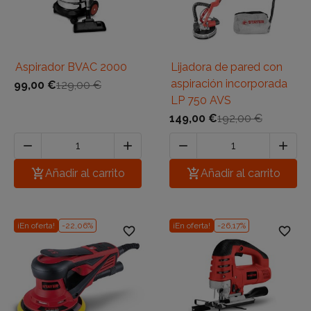
Aspirador BVAC 2000
Lijadora de pared con
aspiración incorporada
99,00 €
129,00 €
LP 750 AVS
149,00 €
192,00 €





Añadir al carrito

Añadir al carrito
¡En oferta!
-22,06%
¡En oferta!
-26,17%
favorite_border
favorite_border