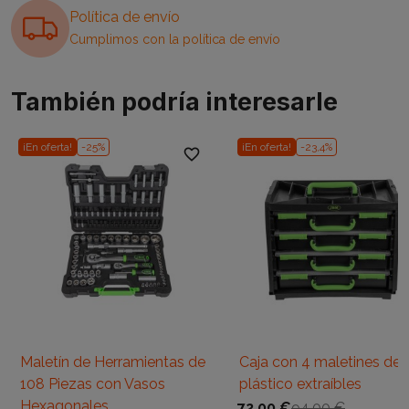
Política de envío
Cumplimos con la política de envío
También podría interesarle
¡En oferta!
-25%
¡En oferta!
-23,4%
favorite_border
favori
Maletín de Herramientas de
Caja con 4 maletines de
108 Piezas con Vasos
plástico extraíbles
Hexagonales
72,00 €
94,00 €