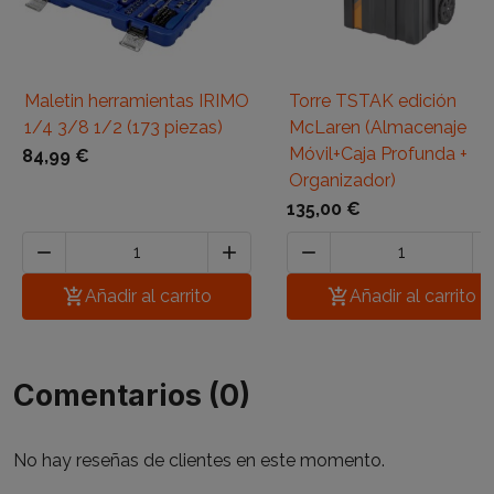
Maletin herramientas IRIMO
Torre TSTAK edición
1/4 3/8 1/2 (173 piezas)
McLaren (Almacenaje
Móvil+Caja Profunda +
84,99 €
Organizador)
135,00 €




Añadir al carrito

Añadir al carrito
Comentarios (0)
No hay reseñas de clientes en este momento.