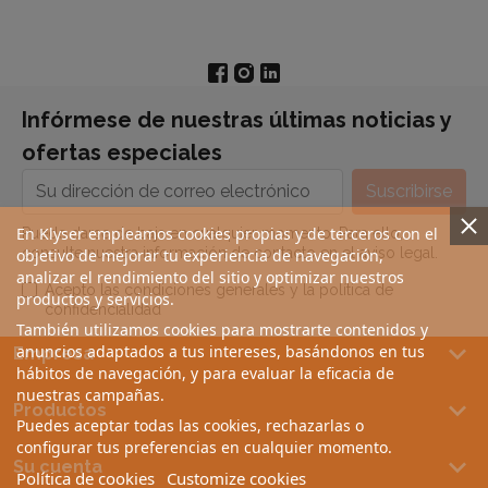
Infórmese de nuestras últimas noticias y
ofertas especiales
En Klyser empleamos cookies propias y de terceros con el
Puede darse de baja en cualquier momento. Para ello,
consulte nuestra información de contacto en el aviso legal.
objetivo de mejorar tu experiencia de navegación,
analizar el rendimiento del sitio y optimizar nuestros
Acepto las condiciones generales y la política de
productos y servicios.
confidencialidad
También utilizamos cookies para mostrarte contenidos y
keyboard_arrow_down
anuncios adaptados a tus intereses, basándonos en tus
Empresa
hábitos de navegación, y para evaluar la eficacia de
nuestras campañas.
keyboard_arrow_down
Productos
Puedes aceptar todas las cookies, rechazarlas o
configurar tus preferencias en cualquier momento.
keyboard_arrow_down
Su cuenta
Política de cookies
Customize cookies