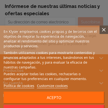
Infórmese de nuestras últimas noticias y
ofertas especiales
En Klyser empleamos cookies propias y de terceros con el
Puede darse de baja en cualquier momento. Para ello,
consulte nuestra información de contacto en el aviso legal.
objetivo de mejorar tu experiencia de navegación,
analizar el rendimiento del sitio y optimizar nuestros
Acepto las condiciones generales y la política de
productos y servicios.
confidencialidad
También utilizamos cookies para mostrarte contenidos y
keyboard_arrow_down
anuncios adaptados a tus intereses, basándonos en tus
Empresa
hábitos de navegación, y para evaluar la eficacia de
nuestras campañas.
keyboard_arrow_down
Productos
Puedes aceptar todas las cookies, rechazarlas o
configurar tus preferencias en cualquier momento.
keyboard_arrow_down
Su cuenta
Política de cookies
Customize cookies
keyboard_arrow_down
Información de la tienda
ACEPTO
© 2026 - Software Ecommerce desarrollado por