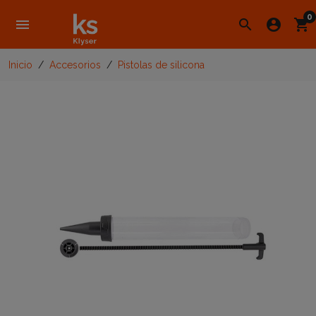
0
menu
search
account_circle
shopping_cart
Inicio
Accesorios
Pistolas de silicona