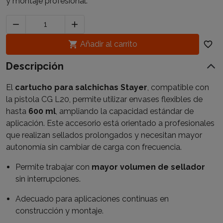
y montaje profesional.



Añadir al carrito
favorite_border
Descripción
El
cartucho para salchichas Stayer
, compatible con
la pistola CG L20, permite utilizar envases flexibles de
hasta
600 ml
, ampliando la capacidad estándar de
aplicación. Este accesorio está orientado a profesionales
que realizan sellados prolongados y necesitan mayor
autonomía sin cambiar de carga con frecuencia.
Permite trabajar con
mayor volumen de sellador
sin interrupciones.
Adecuado para aplicaciones continuas en
construcción y montaje.