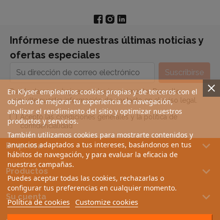
Infórmese de nuestras últimas noticias y
ofertas especiales
En Klyser empleamos cookies propias y de terceros con el
Puede darse de baja en cualquier momento. Para ello,
consulte nuestra información de contacto en el aviso legal.
objetivo de mejorar tu experiencia de navegación,
analizar el rendimiento del sitio y optimizar nuestros
Acepto las condiciones generales y la política de
productos y servicios.
confidencialidad
También utilizamos cookies para mostrarte contenidos y
keyboard_arrow_down
anuncios adaptados a tus intereses, basándonos en tus
Empresa
hábitos de navegación, y para evaluar la eficacia de
nuestras campañas.
keyboard_arrow_down
Productos
Puedes aceptar todas las cookies, rechazarlas o
configurar tus preferencias en cualquier momento.
keyboard_arrow_down
Su cuenta
Política de cookies
Customize cookies