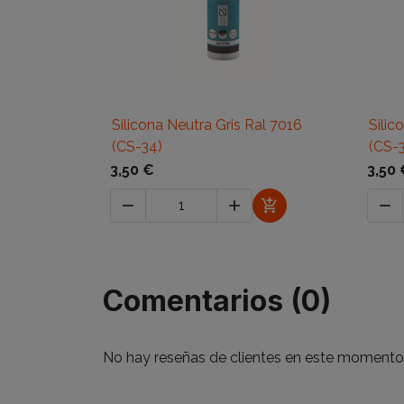

Vista rápida
Silicona Neutra Gris Ral 7016
Sili
(CS-34)
(CS-
3,50 €
3,50 




Comentarios (0)
No hay reseñas de clientes en este momento