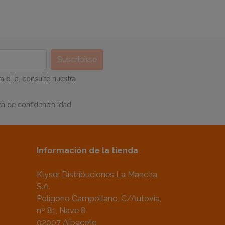
 ello, consulte nuestra
ca de confidencialidad
Información de la tienda
Klyser Distribuciones La Mancha
S.A.
Poligono Campollano, C/Autovia,
nº 81, Nave 8
02007 Albacete