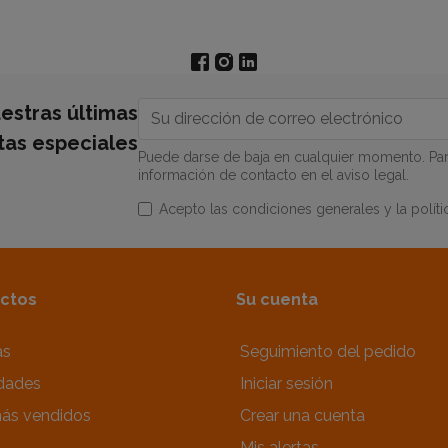
estras últimas
rtas especiales
Puede darse de baja en cualquier momento. Para
información de contacto en el aviso legal.
Acepto las condiciones generales y la políti
ctos
Su cuenta
as
Seguimiento del pedido
dades
Iniciar sesión
ás vendidos
Crear una cuenta
Mis alertas