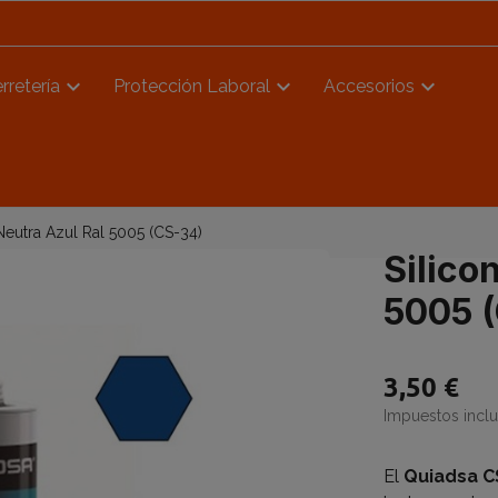
rretería
Protección Laboral
Accesorios
Neutra Azul Ral 5005 (CS-34)
Silico
5005 
3,50 €
Impuestos incl
El
Quiadsa C