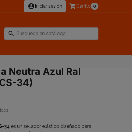
account_circle
shopping_cart
Iniciar sesión
Carrito
0
search
na Neutra Azul Ral
(CS-34)
uidos
S-34
es un sellador elástico diseñado para