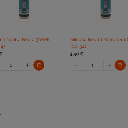

Vista rápida

Vista rápida
cona Neutra Negra 300ML
Silicona Neutra Marron Ral
34)
(CS-34)
€
3,50 €





.