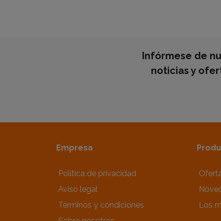
Infórmese de nu
noticias y ofe
Empresa
Produ
Política de privacidad
Ofert
Aviso legal
Nove
Términos y condiciones
Los m
Sobre nosotros