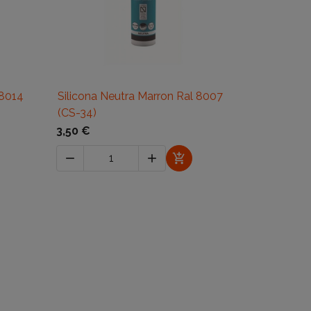

Vista rápida
 8014
Silicona Neutra Marron Ral 8007
Silicona N
(CS-34)
(CS-34)
3,50 €
3,50 €



