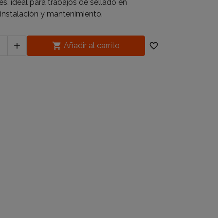
es, ideal para trabajos de sellado en
 instalación y mantenimiento.


Añadir al carrito
favorite_border