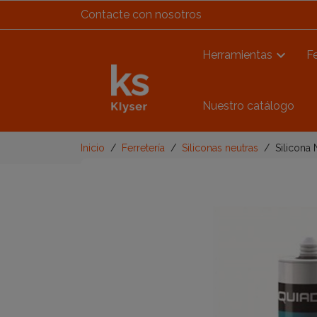
Contacte con nosotros
Herramientas
Fe
Nuestro catálogo
Inicio
Ferretería
Siliconas neutras
Silicona 