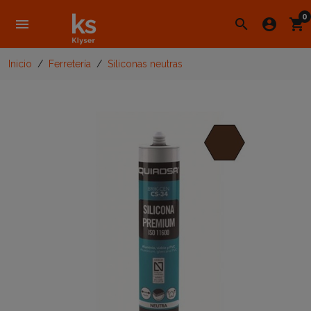
0
menu
search
account_circle
shopping_cart
Inicio
Ferretería
Siliconas neutras