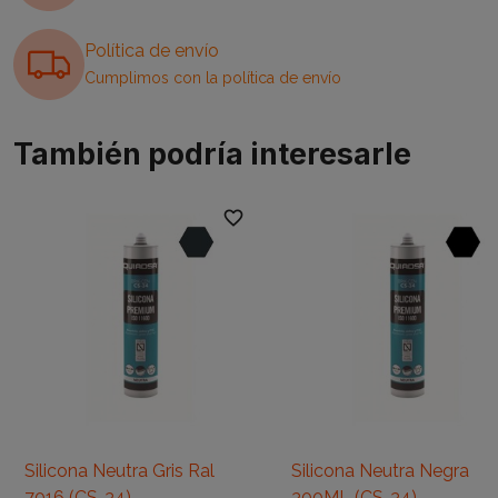
Política de envío
Cumplimos con la política de envío
También podría interesarle
favorite_border
favori
Silicona Neutra Gris Ral
Silicona Neutra Negra
7016 (CS-34)
300ML (CS-34)