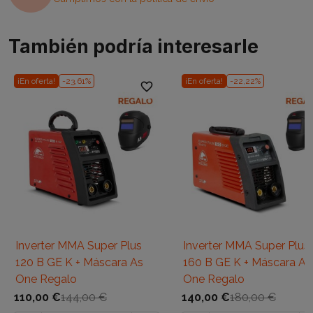
También podría interesarle
¡En oferta!
-23,61%
¡En oferta!
-22,22%
favorite_border
favori
Inverter MMA Super Plus
Inverter MMA Super Plus
120 B GE K + Máscara As
160 B GE K + Máscara As
One Regalo
One Regalo
110,00 €
144,00 €
140,00 €
180,00 €