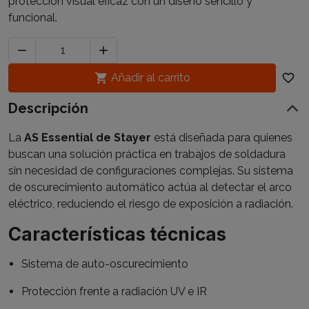
protección visual eficaz con un diseño sencillo y
funcional.



Añadir al carrito
favorite_border
Descripción
La
AS Essential de Stayer
está diseñada para quienes
buscan una solución práctica en trabajos de soldadura
sin necesidad de configuraciones complejas. Su sistema
de oscurecimiento automático actúa al detectar el arco
eléctrico, reduciendo el riesgo de exposición a radiación.
Características técnicas
Sistema de auto-oscurecimiento
Protección frente a radiación UV e IR