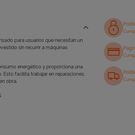
Polít
Cumpl
nsado para usuarios que necesitan un
vestido sin recurrir a máquinas
Pago
Cumpl
l consumo energético y proporciona una
Polít
 Esto facilita trabajar en reparaciones,
Cumpl
en obra.
s