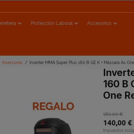
rretería
Protección Laboral
Accesorios
Inversores
Inverter MMA Super Plus 160 B GE K + Máscara As On
Invert
160 B 
One R
180,00 €
140,00 €
Impuestos incl