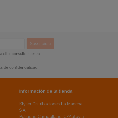
 ello, consulte nuestra
ca de confidencialidad
Información de la tienda
Klyser Distribuciones La Mancha
S.A.
Poligono Campollano, C/Autovia,