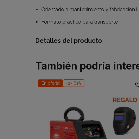
Orientado a mantenimiento y fabricación l
Formato práctico para transporte
Detalles del producto
También podría inter
¡En oferta!
-23,61%
favorite_b