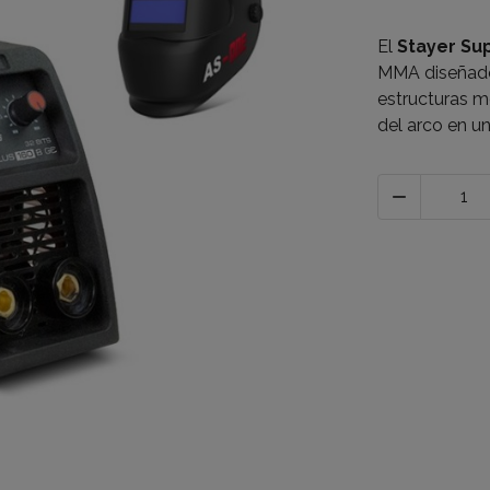
El
Stayer Sup
MMA diseñado
estructuras me
del arco en u
