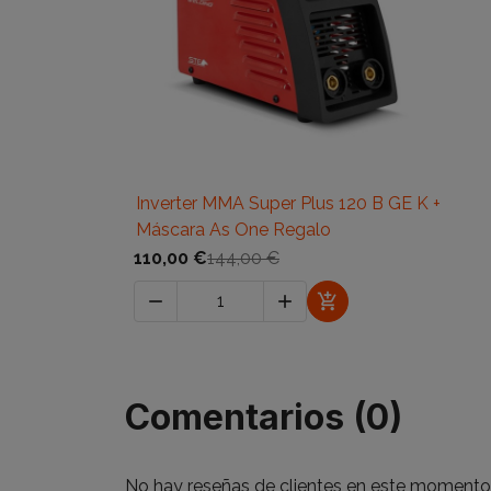

Vista rápida
Inverter MMA Super Plus 120 B GE K +
Máscara As One Regalo
110,00 €
144,00 €



Comentarios (0)
No hay reseñas de clientes en este momento