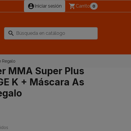
account_circle
shopping_cart
Iniciar sesión
Carrito
0
search
e Regalo
er MMA Super Plus
GE K + Máscara As
egalo
uidos