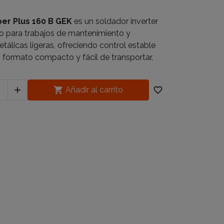
er Plus 160 B GEK
es un soldador inverter
 para trabajos de mantenimiento y
tálicas ligeras, ofreciendo control estable
n formato compacto y fácil de transportar.


Añadir al carrito
favorite_border